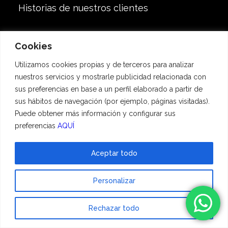
Historias de nuestros clientes
Crematorio de Animales – Incineración de
Cookies
mascotas – Crematorio de Mascotas
Utilizamos cookies propias y de terceros para analizar
Incineración de animales
nuestros servicios y mostrarle publicidad relacionada con
sus preferencias en base a un perfil elaborado a partir de
sus hábitos de navegación (por ejemplo, páginas visitadas).
Sobre Hadescan
Puede obtener más información y configurar sus
preferencias
AQUÍ
Inicio
Aceptar todo
Servicios
Nosotros
Personalizar
Quiénes somos
Videos Hadescan
Rechazar todo
Enlaces patrocinados
Testimonios