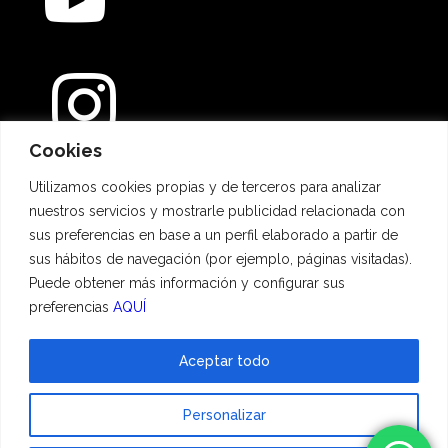
Cookies
Métodos de pago
Utilizamos cookies propias y de terceros para analizar
nuestros servicios y mostrarle publicidad relacionada con
sus preferencias en base a un perfil elaborado a partir de
sus hábitos de navegación (por ejemplo, páginas visitadas).
Puede obtener más información y configurar sus
preferencias
AQUÍ
Aceptar todo
© 2023 Hadescan All rights reserved ·
Aviso Legal
·
Política de privacidad
·
Personalizar
Política de cookies
| Powered by
binary